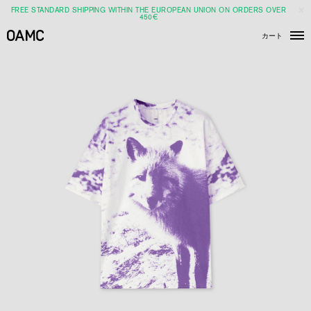
FREE STANDARD SHIPPING WITHIN THE EUROPEAN UNION ON ORDERS OVER
450€
カート
メ
ニ
ュ
ー