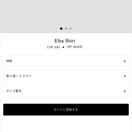
Elba Shirt
通
OFF WHITE
CHF 563
常
価
格
情報
取り扱い 1 カラー
サイズ選択
カートに追加する