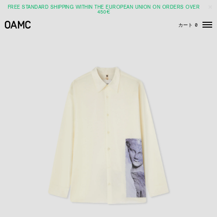
FREE STANDARD SHIPPING WITHIN THE EUROPEAN UNION ON ORDERS OVER
450€
カート
0
メ
ニ
ュ
ー