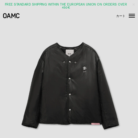
FREE STANDARD SHIPPING WITHIN THE EUROPEAN UNION ON ORDERS OVER
450€
カート
メ
ニ
ュ
ー