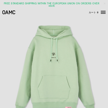
FREE STANDARD SHIPPING WITHIN THE EUROPEAN UNION ON ORDERS OVER
450€
カート
0
メ
ニ
ュ
ー