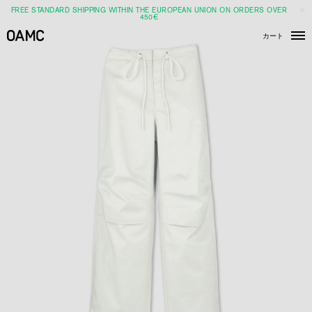
FREE STANDARD SHIPPING WITHIN THE EUROPEAN UNION ON ORDERS OVER
450€
カート
メ
ニ
ュ
ー