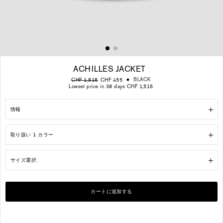
ACHILLES JACKET
通
販
BLACK
CHF 1,515
CHF 455
常
売
Lowest price in 30 days CHF 1,515
価
価
格
格
情報
取り扱い 1 カラー
サイズ選択
カートに追加する