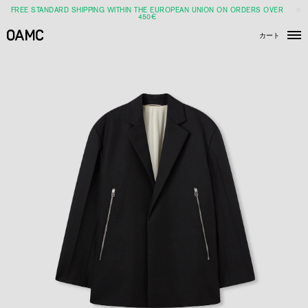
FREE STANDARD SHIPPING WITHIN THE EUROPEAN UNION ON ORDERS OVER
450€
カート
メ
ニ
ュ
ー