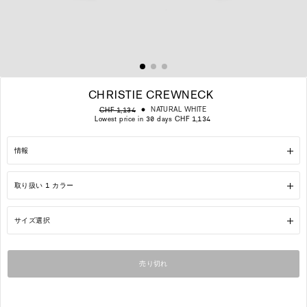
CHRISTIE CREWNECK
通
販
NATURAL WHITE
CHF 1,134
常
売
Lowest price in 30 days CHF 1,134
価
価
格
格
情報
取り扱い 1 カラー
サイズ選択
売り切れ