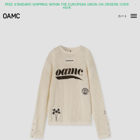
FREE STANDARD SHIPPING WITHIN THE EUROPEAN UNION ON ORDERS OVER
450€
カート
メ
ニ
ュ
ー