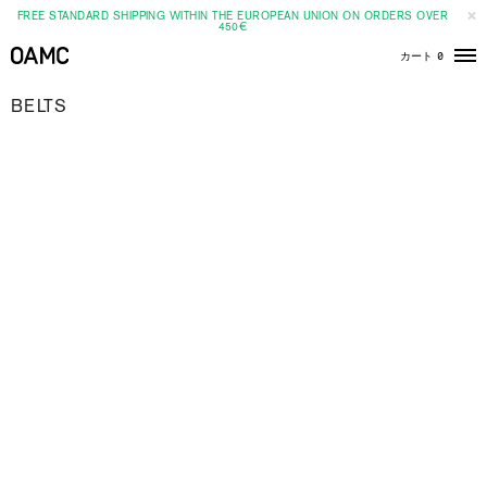
FREE STANDARD SHIPPING WITHIN THE EUROPEAN UNION ON ORDERS OVER
450€
カート
0
メ
ニ
ュ
BELTS
ー